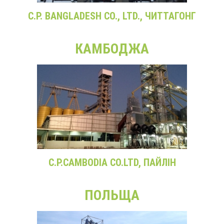
C.P. BANGLADESH CO., LTD., ЧИТТАГОНГ
КАМБОДЖА
C.P.CAMBODIA CO.LTD, ПАЙЛІН
ПОЛЬЩА