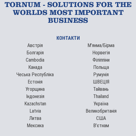
TORNUM - SOLUTIONS FOR THE
WORLDS MOST IMPORTANT
BUSINESS
КОНТАКТИ
Австрія
М’янма/Бірма
Болгарія
Норвегія
Cambodia
Філіппіни
Канада
Польща
Чеська Республіка
Румунія
Естонія
ШВЕЦІЯ
Угорщина
Тайвань
Індонезія
Thailand
Kazachstan
Україна
Latvia
Великобританія
Литва
США
Мексика
В’єтнам