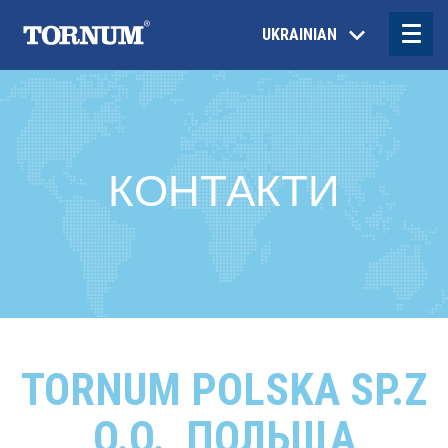
UKRAINIAN
КОНТАКТИ
TORNUM POLSKA SP.Z
O.O., ПОЛЬЩА