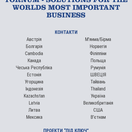
TORNUM - SOLUTIONS FOR THE
WORLDS MOST IMPORTANT
BUSINESS
КОНТАКТИ
Австрія
М’янма/Бірма
Болгарія
Норвегія
Cambodia
Філіппіни
Канада
Польща
Чеська Республіка
Румунія
Естонія
ШВЕЦІЯ
Угорщина
Тайвань
Індонезія
Thailand
Kazachstan
Україна
Latvia
Великобританія
Литва
США
Мексика
В’єтнам
ПРОЕКТИ “ПІД КЛЮЧ”