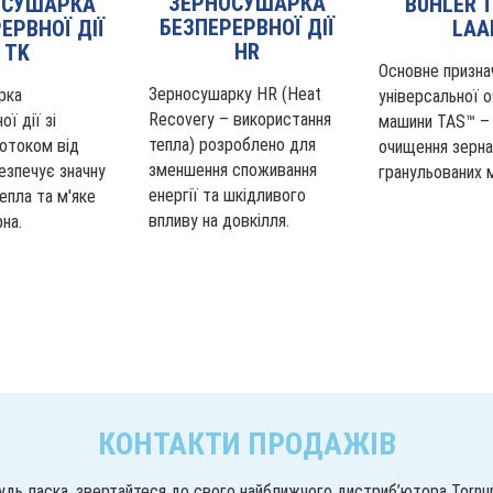
ЗЕРНОСУШАРКА
ОСУШАРКА
BÜHLER T
БЕЗПЕРЕРВНОЇ ДІЇ
ЕРВНОЇ ДІЇ
LAA
HR
TK
Основне призна
Зерносушарку HR (Heat
рка
універсальної о
Recovery – використання
ї дії зі
машини TAS™ –
тепла) розроблено для
отоком від
очищення зерна
зменшення споживання
езпечує значну
гранульованих м
енергії та шкідливого
епла та м'яке
впливу на довкілля.
на.
КОНТАКТИ ПРОДАЖІВ
удь ласка, звертайтеся до свого найближчого дистриб’ютора Tornu