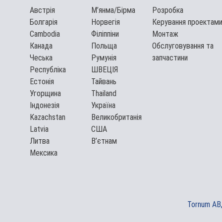
Австрія
М’янма/Бірма
Розробка
Болгарія
Норвегія
Керування проектам
Cambodia
Філіппіни
Монтаж
Канада
Польща
Обслуговування та
Чеська
Румунія
запчастини
Республіка
ШВЕЦІЯ
Естонія
Тайвань
Угорщина
Thailand
Індонезія
Україна
Kazachstan
Великобританія
Latvia
США
Литва
В’єтнам
Мексика
Tornum AB,