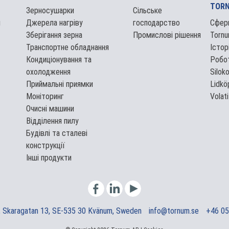
TOR
Зерносушарки
Сільське
и
Джерела нагріву
господарство
Сфери
Зберігання зерна
Промислові рішення
Torn
Транспортне обладнання
Істор
Кондиціонування та
Робот
охолодження
Silok
Приймальні приямки
Lidkö
Моніторинг
Volati
Очисні машини
Відділення пилу
Будівлі та сталеві
конструкції
Інші продукти
 Skaragatan 13, SE-535 30 Kvänum, Sweden
info@tornum.se
+46 05