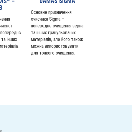
DAMAS SIGMA
AS™ –
B
Основне призначення
чення
очисника Sigma –
чисної
попереднє очищення зерна
 попереднє
та інших гранульованих
 та інших
матеріалів, але його також
атеріалів.
можна використовувати
для тонкого очищення.
m.