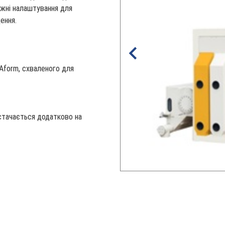
ежні налаштування для
ення.
Aform, схваленого для
остачається додатково на