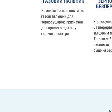
ГАЗОВИЙ ПАЛЬНИК
ЗЕРН
БЕЗПЕР
Компанія Tornum постачає
газові пальники для
Зерносуша
зерносушарок, призначені
безперервно
для прямого підігріву
змішаним п
гарячого повітря.
Tornum заб
економію т
сушіння зер
Б