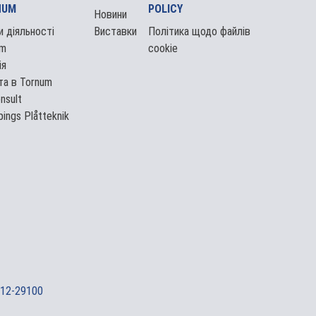
NUM
POLICY
Новини
 діяльності
Виставки
Політика щодо файлів
um
cookie
ія
а в Tornum
onsult
pings Plåtteknik
12-29100