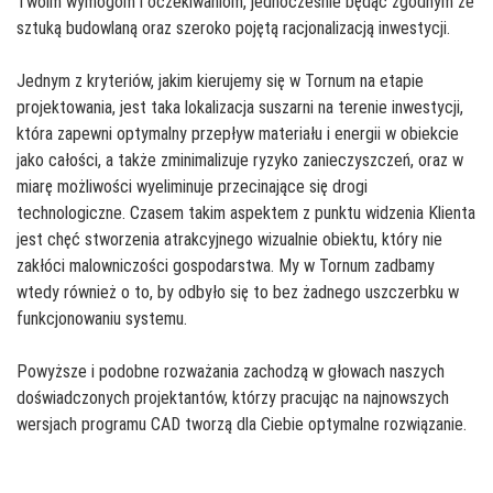
Twoim wymogom i oczekiwaniom, jednocześnie będąc zgodnym ze
sztuką budowlaną oraz szeroko pojętą racjonalizacją inwestycji.
Jednym z kryteriów, jakim kierujemy się w Tornum na etapie
projektowania, jest taka lokalizacja suszarni na terenie inwestycji,
która zapewni optymalny przepływ materiału i energii w obiekcie
jako całości, a także zminimalizuje ryzyko zanieczyszczeń, oraz w
miarę możliwości wyeliminuje przecinające się drogi
technologiczne. Czasem takim aspektem z punktu widzenia Klienta
jest chęć stworzenia atrakcyjnego wizualnie obiektu, który nie
zakłóci malowniczości gospodarstwa. My w Tornum zadbamy
wtedy również o to, by odbyło się to bez żadnego uszczerbku w
funkcjonowaniu systemu.
Powyższe i podobne rozważania zachodzą w głowach naszych
doświadczonych projektantów, którzy pracując na najnowszych
wersjach programu CAD tworzą dla Ciebie optymalne rozwiązanie.