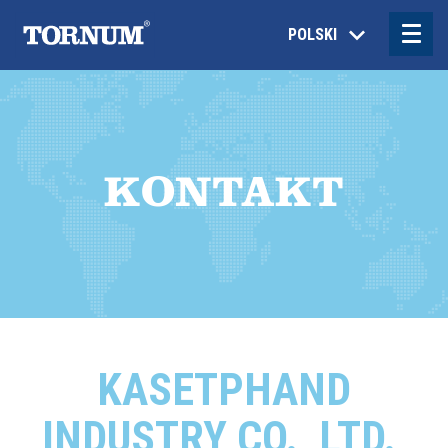
POLSKI
KONTAKT
KASETPHAND
INDUSTRY CO., LTD.,