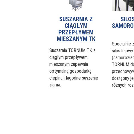
SUSZARNIA Z
SILO
CIĄGŁYM
SAMORO
PRZEPŁYWEM
MIESZANYM TK
Specjalnie 
Suszarnia TORNUM TK z
silos lejowy
ciągłym przepływem
(samorozła
mieszanym zapewnia
TORNUM d
optymalną gospodarkę
przechowywa
cieplną i łagodne suszenie
dostępny je
ziarna.
różnych roz