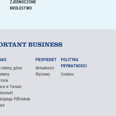
ZJEDNOCZONE
KRÓLESTWO
ORTANT BUSINESS
NAS
PIESPIEDIET
POLITYKA
PRYWATNOŚCI
 robimy, gdzie
Aktualności
iałamy
Wystawy
Cookies
storia
aca w Tornum
lokonsult
dköpings Plåtteknik
ati