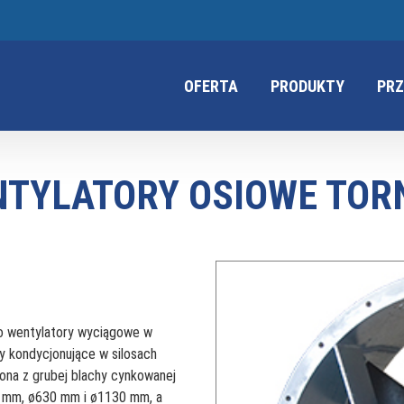
OFERTA
PRODUKTY
PRZ
TYLATORY OSIOWE TO
o wentylatory wyciągowe w
ry kondycjonujące w silosach
na z grubej blachy cynkowanej
0 mm, ø630 mm i ø1130 mm, a