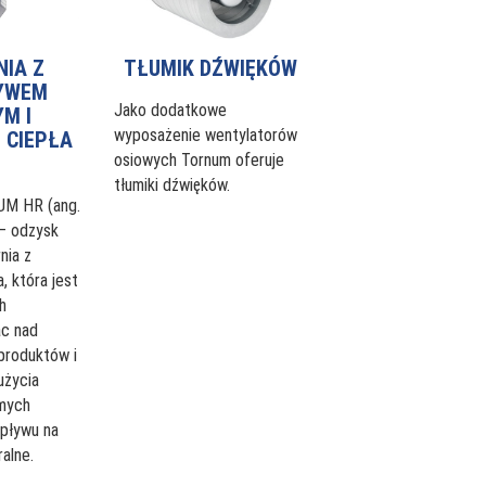
NIA Z
TŁUMIK DŹWIĘKÓW
YWEM
Jako dodatkowe
M I
wyposażenie wentylatorów
 CIEPŁA
osiowych Tornum oferuje
tłumiki dźwięków.
UM HR (ang.
— odzysk
nia z
, która jest
h
ac nad
produktów i
użycia
amych
pływu na
alne.