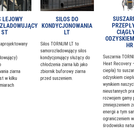
SUSZAR
S LEJOWY
SILOS DO
PRZEPŁ
ZŁADOWUJĄCY
KONDYCJONOWANIA
CIĄGŁY
ST
LT
ODZYSKIEM
zaprojektowany
Silos TORNUM LT to
HR
samorozładowujący silos
Suszarnia TORN
dowujący)
kondycjonujący służący do
Heat Recovery 
o
chłodzenia ziarna lub jako
ciepła) to suszar
nia ziarna
zbiornik buforowy ziarna
odzyskiem ciepła
st w kilku
przed suszeniem.
wynikiem naszyc
miarach
nieustannych pr
rozwojem gamy 
zmniejszeniem z
energii a tym s
ograniczeniem w
środowisko natur