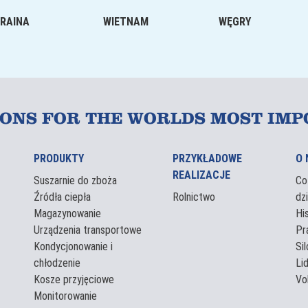
RAINA
WIETNAM
WĘGRY
IONS FOR THE WORLDS MOST IMP
PRODUKTY
PRZYKŁADOWE
O 
REALIZACJE
Suszarnie do zboża
Co
Źródła ciepła
Rolnictwo
dz
Magazynowanie
Hi
Urządzenia transportowe
Pr
Kondycjonowanie i
Si
chłodzenie
Li
Kosze przyjęciowe
Vol
Monitorowanie