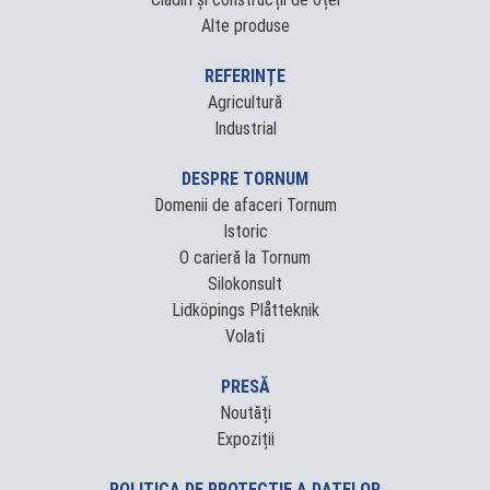
Alte produse
REFERINȚE
Agricultură
Industrial
DESPRE TORNUM
Domenii de afaceri Tornum
Istoric
O carieră la Tornum
Silokonsult
Lidköpings Plåtteknik
Volati
PRESĂ
Noutăți
Expoziții
POLITICA DE PROTECȚIE A DATELOR