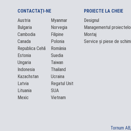
CONTACTAȚI-NE
PROIECTE LA CHEIE
Austria
Myanmar
Designul
Bulgaria
Norvegia
Managementul proiectelo
Cambodia
Filipine
Montaj
Canada
Polonia
Service și piese de schi
Republica Cehă
România
Estonia
Suedia
Ungaria
Taiwan
Indonesia
Thailand
Kazachstan
Ucraina
Latvia
Regatul Unit
Lituania
SUA
Mexic
Vietnam
Tornum AB,