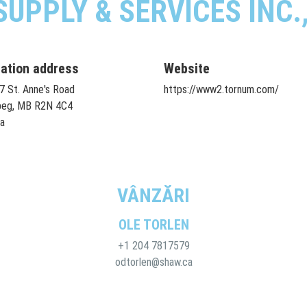
SUPPLY & SERVICES INC.
tation address
Website
7 St. Anne's Road
https://www2.tornum.com/
peg, MB R2N 4C4
a
VÂNZĂRI
OLE TORLEN
+1 204 7817579
odtorlen@shaw.ca