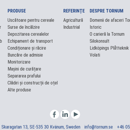
PRODUSE
REFERINȚE
DESPRE TORNUM
Uscătoare pentru cereale
Agricultură
Domenii de afaceri T
r
Surse de încălzire
Industrial
Istoric
Depozitarea cerealelor
O carieră la Tornum
mb
Echipament de transport
Silokonsult
Condiționare și răcire
Lidköpings Plåtteknik
Buncăre de admisie
Volati
Monitorizare
Mașini de curățare
Separarea prafului
Clădiri și construcții de oțel
Alte produse
 Skaragatan 13, SE-535 30 Kvänum, Sweden
info@tornum.se
+46 05