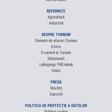
REFERINȚE
Agricultură
Industrial
DESPRE TORNUM
Domenii de afaceri Tornum
Istoric
O carieră la Tornum
Silokonsult
Lidköpings Plåtteknik
Volati
PRESĂ
Noutăți
Expoziții
POLITICA DE PROTECȚIE A DATELOR
Politica cookie