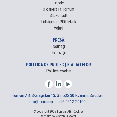
Istoric
O carieră la Tornum
Silokonsult
Lidköpings Plåtteknik
Volati
PRESĂ
Noutăți
Expoziții
POLITICA DE PROTECȚIE A DATELOR
Politica cookie
Tornum AB, Skaragatan 13, SE-535 30 Kvänum, Sweden
info@tornum.se
+46 0512-29100
© Copyright 2026 Tornum AB |
Cookies
Website by
Viström
&
Morot