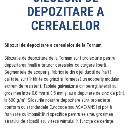
DEPOZITARE A
CEREALELOR
Silozuri de depozitare a cerealelor de la Tornum
Silozurile de depozitare de la Tornum sunt proiectate pentru
depozitarea finală a tuturor cerealelor cu curgere liberă.
Segmentele de acoperiș, fabricate din oțel ductil de înaltă
calitate, sunt întărite cu grinzi și formează un acoperiș modular
extrem de rezistent. Tablele galvanizate din pereții laterali au
grosimea între 0,8 mm și 3,5 mm și au o depunere de zinc de până
la 600 g/m². Silozurile noastre depozitare sunt proiectate
conform cu standardele Eurocode sau ASAE/ANSI și pot fi
furnizate cu îmbunătățiri specifice pentru seisme, grosimea
stratului de zăpadă sau viteza vântului, în funcție de cerințe.