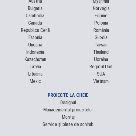
Austria
Myanmar
Bulgaria
Norvegia
Cambodia
Filipine
Canada
Polonia
Republica Cehă
România
Estonia
Suedia
Ungaria
Taiwan
Indonesia
Thailand
Kazachstan
Ucraina
Latvia
Regatul Unit
Lituania
SUA
Mexic
Vietnam
PROIECTE LA CHEIE
Designul
Managementul proiectelor
Montaj
Service și piese de schimb