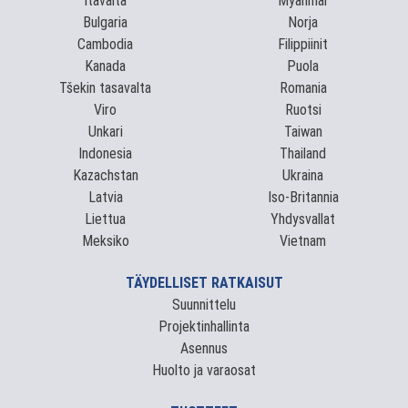
Itävalta
Myanmar
Bulgaria
Norja
Cambodia
Filippiinit
Kanada
Puola
Tšekin tasavalta
Romania
Viro
Ruotsi
Unkari
Taiwan
Indonesia
Thailand
Kazachstan
Ukraina
Latvia
Iso-Britannia
Liettua
Yhdysvallat
Meksiko
Vietnam
TÄYDELLISET RATKAISUT
Suunnittelu
Projektinhallinta
Asennus
Huolto ja varaosat