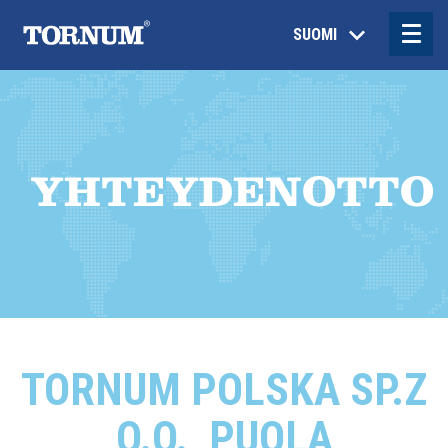
SUOMI
YHTEYDENOTTO
TORNUM POLSKA SP.Z
O.O., PUOLA