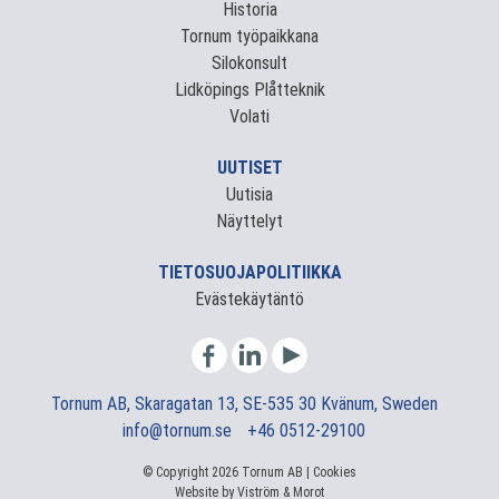
Historia
Tornum työpaikkana
Silokonsult
Lidköpings Plåtteknik
Volati
UUTISET
Uutisia
Näyttelyt
TIETOSUOJAPOLITIIKKA
Evästekäytäntö
Tornum AB, Skaragatan 13, SE-535 30 Kvänum, Sweden
info@tornum.se
+46 0512-29100
© Copyright 2026 Tornum AB |
Cookies
Website by
Viström
&
Morot