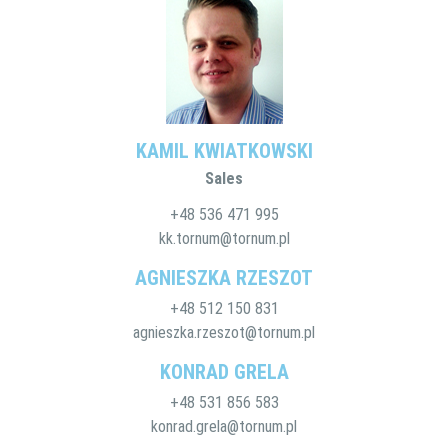
KAMIL KWIATKOWSKI
Sales
+48 536 471 995
kk.tornum@tornum.pl
AGNIESZKA RZESZOT
+48 512 150 831
agnieszka.rzeszot@tornum.pl
KONRAD GRELA
+48 531 856 583
konrad.grela@tornum.pl