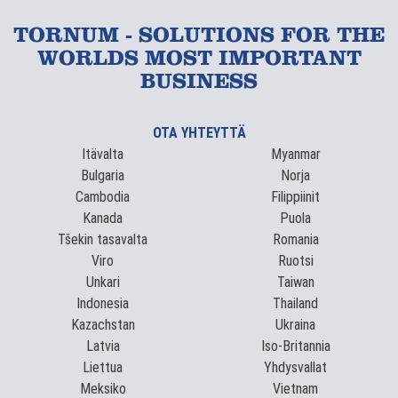
TORNUM - SOLUTIONS FOR THE
WORLDS MOST IMPORTANT
BUSINESS
OTA YHTEYTTÄ
Itävalta
Myanmar
Bulgaria
Norja
Cambodia
Filippiinit
Kanada
Puola
Tšekin tasavalta
Romania
Viro
Ruotsi
Unkari
Taiwan
Indonesia
Thailand
Kazachstan
Ukraina
Latvia
Iso-Britannia
Liettua
Yhdysvallat
Meksiko
Vietnam