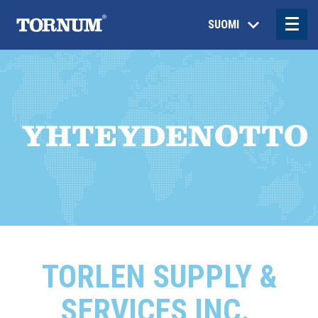
SUOMI
YHTEYDENOTTO
TORLEN SUPPLY &
SERVICES INC.,