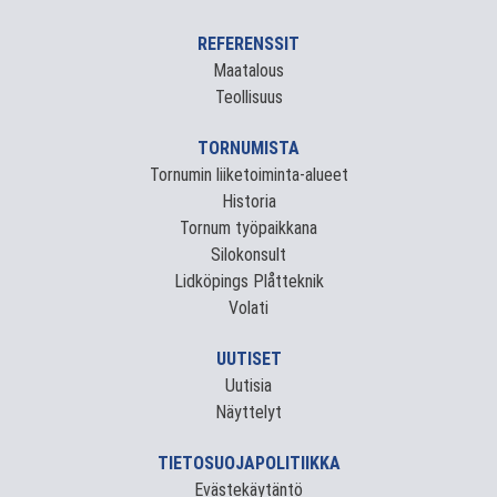
REFERENSSIT
Maatalous
Teollisuus
TORNUMISTA
Tornumin liiketoiminta-alueet
Historia
Tornum työpaikkana
Silokonsult
Lidköpings Plåtteknik
Volati
UUTISET
Uutisia
Näyttelyt
TIETOSUOJAPOLITIIKKA
Evästekäytäntö