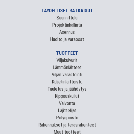
TÄYDELLISET RATKAISUT
Suunnittelu
Projektinhallinta
Asennus
Huolto ja varaosat
TUOTTEET
Viljakuivurit
Lämmönlähteet
Viljan varastointi
Kuljetinlaitteisto
Tuuletus ja jäähdytys
Kippauskuilut
Valvonta
Lajittelijat
Pölynpoisto
Rakennukset ja teräsrakenteet
Muut tuotteet