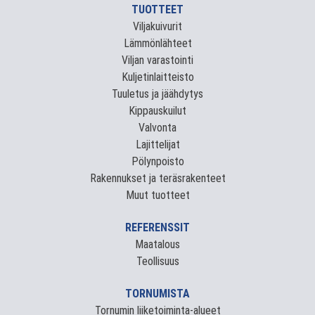
TUOTTEET
Viljakuivurit
Lämmönlähteet
Viljan varastointi
Kuljetinlaitteisto
Tuuletus ja jäähdytys
Kippauskuilut
Valvonta
Lajittelijat
Pölynpoisto
Rakennukset ja teräsrakenteet
Muut tuotteet
REFERENSSIT
Maatalous
Teollisuus
TORNUMISTA
Tornumin liiketoiminta-alueet