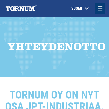
SUOMI
YHTEYDENOTTO
TORNUM OY ON NYT
OSA JPT-INDUSTRIAA.