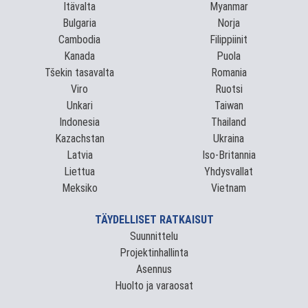
Itävalta
Myanmar
Bulgaria
Norja
Cambodia
Filippiinit
Kanada
Puola
Tšekin tasavalta
Romania
Viro
Ruotsi
Unkari
Taiwan
Indonesia
Thailand
Kazachstan
Ukraina
Latvia
Iso-Britannia
Liettua
Yhdysvallat
Meksiko
Vietnam
TÄYDELLISET RATKAISUT
Suunnittelu
Projektinhallinta
Asennus
Huolto ja varaosat