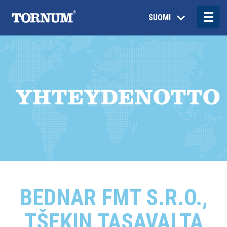
SUOMI
YHTEYDENOTTO
BEDNAR FMT S.R.O.,
TŠEKIN TASAVALTA