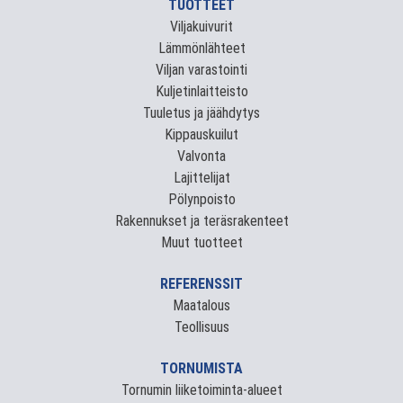
TUOTTEET
Viljakuivurit
Lämmönlähteet
Viljan varastointi
Kuljetinlaitteisto
Tuuletus ja jäähdytys
Kippauskuilut
Valvonta
Lajittelijat
Pölynpoisto
Rakennukset ja teräsrakenteet
Muut tuotteet
REFERENSSIT
Maatalous
Teollisuus
TORNUMISTA
Tornumin liiketoiminta-alueet