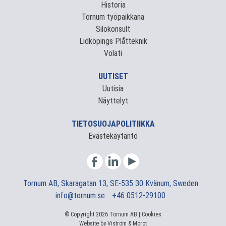
Historia
Tornum työpaikkana
Silokonsult
Lidköpings Plåtteknik
Volati
UUTISET
Uutisia
Näyttelyt
TIETOSUOJAPOLITIIKKA
Evästekäytäntö
Tornum AB, Skaragatan 13, SE-535 30 Kvänum, Sweden
info@tornum.se
+46 0512-29100
© Copyright 2026 Tornum AB |
Cookies
Website by
Viström
&
Morot