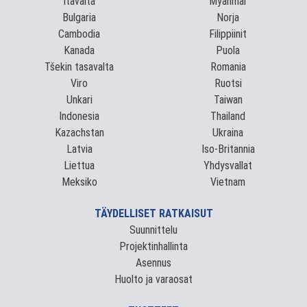
Itävalta
Myanmar
Bulgaria
Norja
Cambodia
Filippiinit
Kanada
Puola
Tšekin tasavalta
Romania
Viro
Ruotsi
Unkari
Taiwan
Indonesia
Thailand
Kazachstan
Ukraina
Latvia
Iso-Britannia
Liettua
Yhdysvallat
Meksiko
Vietnam
TÄYDELLISET RATKAISUT
Suunnittelu
Projektinhallinta
Asennus
Huolto ja varaosat