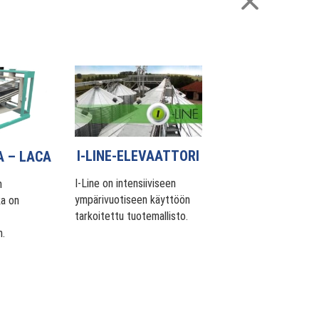
I-LINE-ELEVAATTORI
A – LACA
I-Line on intensiiviseen
n
ympärivuotiseen käyttöön
oka on
tarkoitettu tuotemallisto.
.