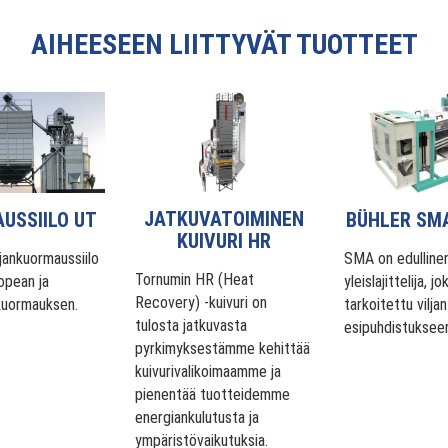
AIHEESEEN LIITTYVÄT TUOTTEET
JATKUVATOIMINEN
USSIILO UT
BÜHLER SM
KUIVURI HR
jankuormaussiilo
SMA on edulline
Tornumin HR (Heat
opean ja
yleislajittelija, j
Recovery) -kuivuri on
kuormauksen.
tarkoitettu viljan
tulosta jatkuvasta
esipuhdistukseen
pyrkimyksestämme kehittää
kuivurivalikoimaamme ja
pienentää tuotteidemme
energiankulutusta ja
ympäristövaikutuksia.