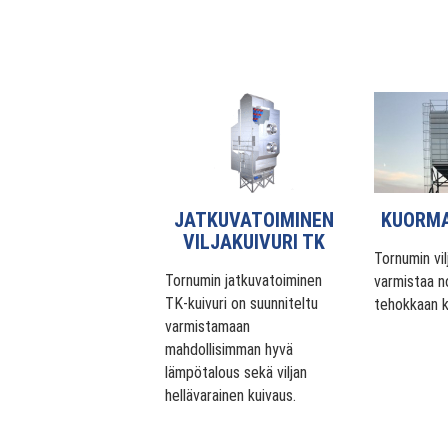
JATKUVATOIMINEN
KUORMA
VILJAKUIVURI TK
Tornumin vil
Tornumin jatkuvatoiminen
varmistaa n
TK-kuivuri on suunniteltu
tehokkaan 
varmistamaan
mahdollisimman hyvä
lämpötalous sekä viljan
hellävarainen kuivaus.