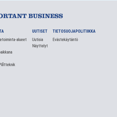
ORTANT BUSINESS
TA
UUTISET
TIETOSUOJAPOLITIIKKA
ketoiminta-alueet
Uutisia
Evästekäytäntö
Näyttelyt
aikkana
Plåtteknik