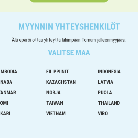
MYYNNIN YHTEYSHENKILÖT
Älä epäröi ottaa yhteyttä lähimpään Tornum-jälleenmyyjääsi.
VALITSE MAA
AMBODIA
FILIPPIINIT
INDONESIA
ANADA
KAZACHSTAN
LATVIA
YANMAR
NORJA
PUOLA
OMI
TAIWAN
THAILAND
KARI
VIETNAM
VIRO