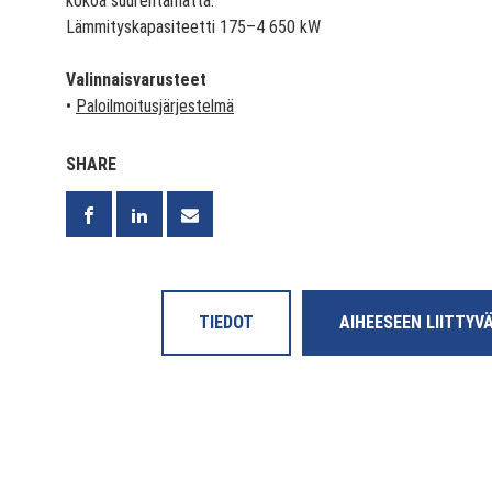
kokoa suurentamatta.
Lämmityskapasiteetti 175–4 650 kW
Valinnaisvarusteet
•
Paloilmoitusjärjestelmä
SHARE
TIEDOT
AIHEESEEN LIITTYV