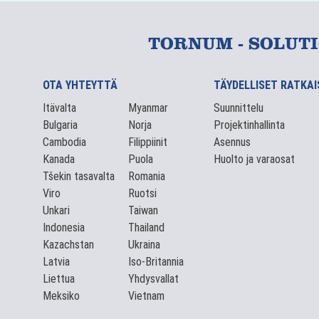
TORNUM - SOLUT
OTA YHTEYTTÄ
TÄYDELLISET RATKA
Itävalta
Myanmar
Suunnittelu
Bulgaria
Norja
Projektinhallinta
Cambodia
Filippiinit
Asennus
Kanada
Puola
Huolto ja varaosat
Tšekin tasavalta
Romania
Viro
Ruotsi
Unkari
Taiwan
Indonesia
Thailand
Kazachstan
Ukraina
Latvia
Iso-Britannia
Liettua
Yhdysvallat
Meksiko
Vietnam