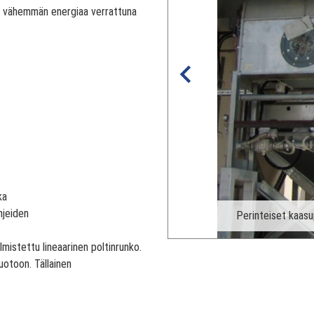
aa vähemmän energiaa verrattuna
ka
hjeiden
issa
Perinteiset kaas
mistettu lineaarinen poltinrunko.
uotoon. Tällainen