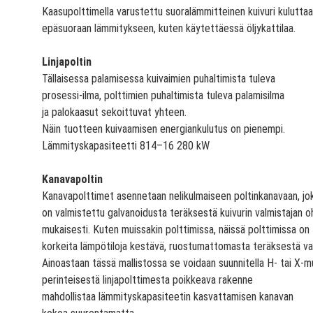
Kaasupolttimella varustettu suoralämmitteinen kuivuri kulutt
epäsuoraan lämmitykseen, kuten käytettäessä öljykattilaa.
Linjapoltin
Tällaisessa palamisessa kuivaimien puhaltimista tuleva
prosessi-ilma, polttimien puhaltimista tuleva palamisilma
ja palokaasut sekoittuvat yhteen.
Näin tuotteen kuivaamisen energiankulutus on pienempi.
Lämmityskapasiteetti 814–16 280 kW
Kanavapoltin
Kanavapolttimet asennetaan nelikulmaiseen poltinkanavaan, jo
on valmistettu galvanoidusta teräksestä kuivurin valmistajan o
Kaasupoltin viljakuivur
mukaisesti. Kuten muissakin polttimissa, näissä polttimissa on
korkeita lämpötiloja kestävä, ruostumattomasta teräksestä val
Ainoastaan tässä mallistossa se voidaan suunnitella H- tai X-m
perinteisestä linjapolttimesta poikkeava rakenne
mahdollistaa lämmityskapasiteetin kasvattamisen kanavan