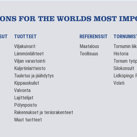
IONS FOR THE WORLDS MOST IMP
ISUT
TUOTTEET
REFERENSSIT
TORNUMIS
Viljakuivurit
Maatalous
Tornumin lii
Lämmönlähteet
Teollisuus
Historia
Viljan varastointi
Tornum työp
Kuljetinlaitteisto
Silokonsult
Tuuletus ja jäähdytys
Lidköpings 
Kippauskuilut
Volati
Valvonta
Lajittelijat
Pölynpoisto
Rakennukset ja teräsrakenteet
Muut tuotteet