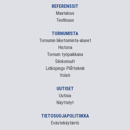
REFERENSSIT
Maatalous
Teollisuus
TORNUMISTA
Tornumin liiketoiminta-alueet
Historia
Tornum työpaikkana
Silokonsult
Lidköpings Plåtteknik
Volati
UUTISET
Uutisia
Näyttelyt
TIETOSUOJAPOLITIIKKA
Evästekäytäntö