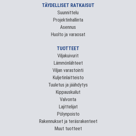
TÄYDELLISET RATKAISUT
Suunnittelu
Projektinhallinta
Asennus
Huolto ja varaosat
TUOTTEET
Viljakuivurit
Lämmönlähteet
Viljan varastointi
Kuljetinlaitteisto
Tuuletus ja jäähdytys
Kippauskuilut
Valvonta
Lajittelijat
Pölynpoisto
Rakennukset ja teräsrakenteet
Muut tuotteet