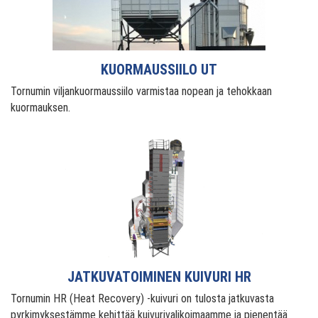
KUORMAUSSIILO UT
Tornumin viljankuormaussiilo varmistaa nopean ja tehokkaan
kuormauksen.
JATKUVATOIMINEN KUIVURI HR
Tornumin HR (Heat Recovery) -kuivuri on tulosta jatkuvasta
pyrkimyksestämme kehittää kuivurivalikoimaamme ja pienentää