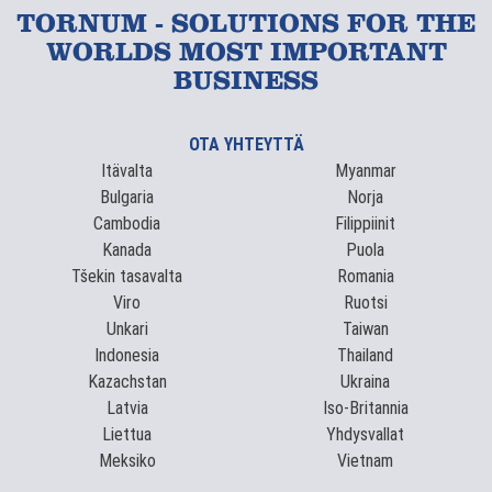
TORNUM - SOLUTIONS FOR THE
WORLDS MOST IMPORTANT
BUSINESS
OTA YHTEYTTÄ
Itävalta
Myanmar
Bulgaria
Norja
Cambodia
Filippiinit
Kanada
Puola
Tšekin tasavalta
Romania
Viro
Ruotsi
Unkari
Taiwan
Indonesia
Thailand
Kazachstan
Ukraina
Latvia
Iso-Britannia
Liettua
Yhdysvallat
Meksiko
Vietnam