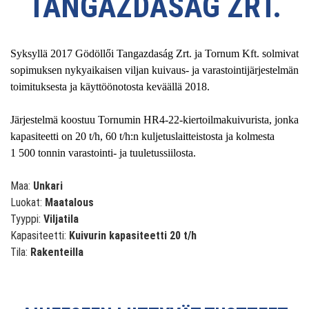
TANGAZDASÁG ZRT.
Syksyllä 2017 Gödöllői Tangazdaság Zrt. ja Tornum Kft. solmivat
sopimuksen nykyaikaisen viljan kuivaus- ja varastointijärjestelmän
toimituksesta ja käyttöönotosta keväällä 2018.
Järjestelmä koostuu Tornumin HR4-22-kiertoilmakuivurista, jonka
kapasiteetti on 20 t/h, 60 t/h:n kuljetuslaitteistosta ja kolmesta
1 500 tonnin varastointi- ja tuuletussiilosta.
Maa:
Unkari
Luokat:
Maatalous
Tyyppi:
Viljatila
Kapasiteetti:
Kuivurin kapasiteetti 20 t/h
Tila:
Rakenteilla