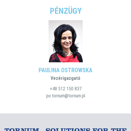
PÉNZÜGY
PAULINA OSTROWSKA
Vezérigazgató
+48 512 150 837
po.tornum@tornum.pl