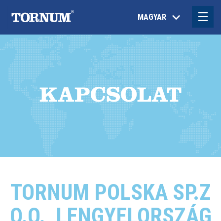
MAGYAR
KAPCSOLAT
TORNUM POLSKA SP.Z
O.O., LENGYELORSZÁG