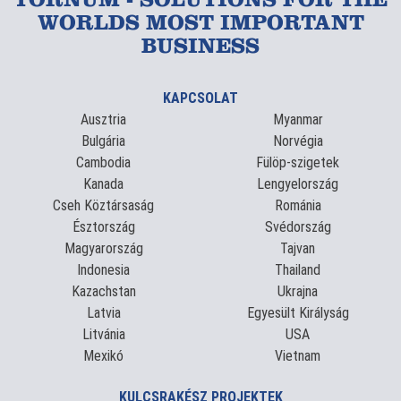
TORNUM - SOLUTIONS FOR THE
WORLDS MOST IMPORTANT
BUSINESS
KAPCSOLAT
Ausztria
Myanmar
Bulgária
Norvégia
Cambodia
Fülöp-szigetek
Kanada
Lengyelország
Cseh Köztársaság
Románia
Észtország
Svédország
Magyarország
Tajvan
Indonesia
Thailand
Kazachstan
Ukrajna
Latvia
Egyesült Királyság
Litvánia
USA
Mexikó
Vietnam
KULCSRAKÉSZ PROJEKTEK