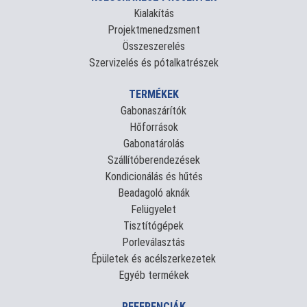
Kialakítás
Projektmenedzsment
Összeszerelés
Szervizelés és pótalkatrészek
TERMÉKEK
Gabonaszárítók
Hőforrások
Gabonatárolás
Szállítóberendezések
Kondicionálás és hűtés
Beadagoló aknák
Felügyelet
Tisztítógépek
Porleválasztás
Épületek és acélszerkezetek
Egyéb termékek
REFERENCIÁK