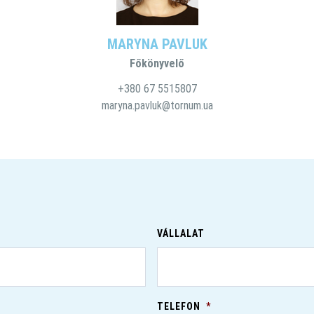
MARYNA PAVLUK
Főkönyvelő
+380 67 5515807
maryna.pavluk@tornum.ua
VÁLLALAT
TELEFON
*