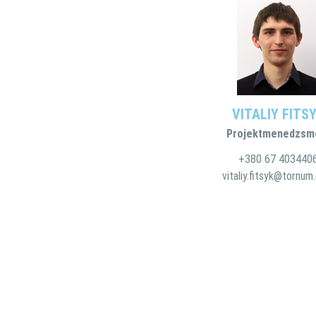
VITALIY FITS
Projektmenedzsm
+380 67 403440
vitaliy.fitsyk@tornu