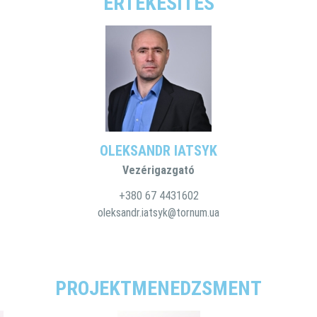
ÉRTÉKESÍTÉS
OLEKSANDR IATSYK
Vezérigazgató
+380 67 4431602
oleksandr.iatsyk@tornum.ua
PROJEKTMENEDZSMENT