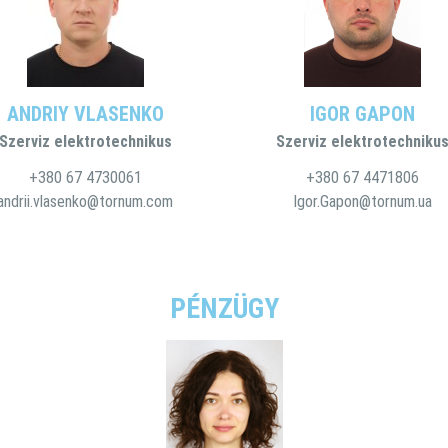
ANDRIY VLASENKO
IGOR GAPON
Szerviz elektrotechnikus
Szerviz elektrotechniku
+380 67 4730061
+380 67 4471806
andrii.vlasenko@tornum.com
Igor.Gapon@tornum.ua
PÉNZÜGY