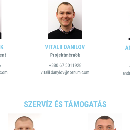
YK
VITALII DANILOV
A
ent
Projektmérnök
6
+380 67 5011928
m.com
vitalii.danylov@tornum.com
and
SZERVÍZ ÉS TÁMOGATÁS