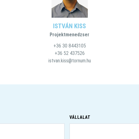
ISTVÁN KISS
Projektmenedzser
+36 30 8443105
+36 52 437526
istvan.kiss@tornum.hu
VÁLLALAT