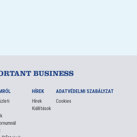
ORTANT BUSINESS
MRÓL
HÍREK
ADATVÉDELMI SZABÁLYZAT
zleti
Hírek
Cookies
Kiállítások
ek
ornumnál
t