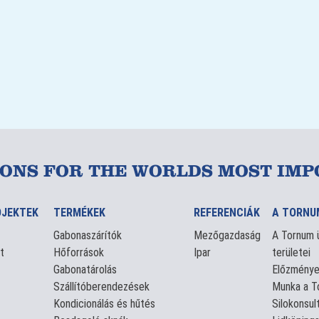
IONS FOR THE WORLDS MOST IMP
OJEKTEK
TERMÉKEK
REFERENCIÁK
A TORNU
Gabonaszárítók
Mezőgazdaság
A Tornum ü
t
Hőforrások
Ipar
területei
Gabonatárolás
Előzmény
Szállítóberendezések
Munka a T
Kondicionálás és hűtés
Silokonsul