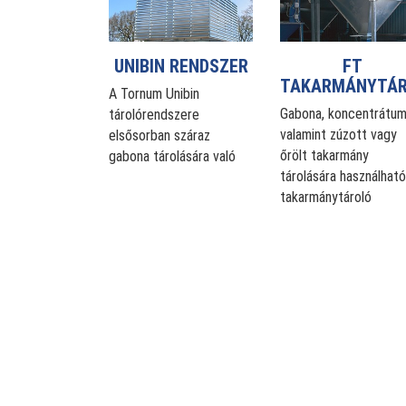
UNIBIN RENDSZER
FT
TAKARMÁNYTÁ
A Tornum Unibin
Gabona, koncentrátum
tárolórendszere
valamint zúzott vagy
elsősorban száraz
őrölt takarmány
gabona tárolására való
tárolására használható
takarmánytároló