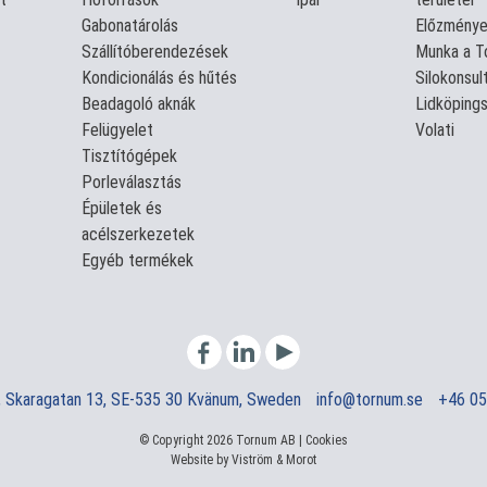
Gabonatárolás
Előzmény
Szállítóberendezések
Munka a T
Kondicionálás és hűtés
Silokonsul
Beadagoló aknák
Lidköpings
Felügyelet
Volati
Tisztítógépek
Porleválasztás
Épületek és
acélszerkezetek
Egyéb termékek
 Skaragatan 13, SE-535 30 Kvänum, Sweden
info@tornum.se
+46 05
© Copyright 2026 Tornum AB |
Cookies
Website by
Viström
&
Morot