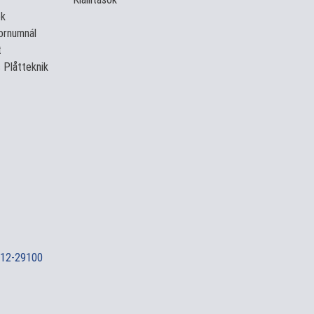
ek
ornumnál
t
 Plåtteknik
12-29100