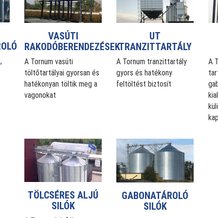
VASÚTI
UT
ROLÓ
RAKODÓBERENDEZÉSEK
TRANZITTARTÁLY
,
A Tornum vasúti
A Tornum tranzittartály
A 
töltőtartályai gyorsan és
gyors és hatékony
tar
hatékonyan töltik meg a
feltöltést biztosít
gab
vagonokat
kia
kü
ka
TÖLCSÉRES ALJÚ
GABONATÁROLÓ
SILÓK
SILÓK