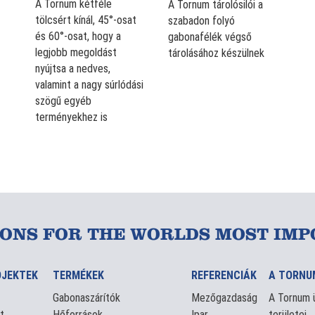
A Tornum kétféle
A Tornum tárolósilói a
tölcsért kínál, 45°-osat
szabadon folyó
és 60°-osat, hogy a
gabonafélék végső
legjobb megoldást
tárolásához készülnek
nyújtsa a nedves,
valamint a nagy súrlódási
szögű egyéb
terményekhez is
IONS FOR THE WORLDS MOST IMP
OJEKTEK
TERMÉKEK
REFERENCIÁK
A TORNU
Gabonaszárítók
Mezőgazdaság
A Tornum ü
t
Hőforrások
Ipar
területei