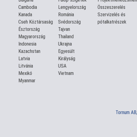
Cambodia
Lengyelország
Összeszerelés
Kanada
Románia
Szervizelés és
Cseh Köztársaság
Svédország
pótalkatrészek
Észtország
Tajvan
Magyarország
Thailand
Indonesia
Ukrajna
Kazachstan
Egyesült
Latvia
Királyság
Litvánia
USA
Mexikó
Vietnam
Myanmar
Tornum AB,