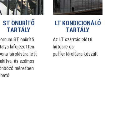
ST ÖNÜRÍTŐ
LT KONDICIONÁLÓ
TARTÁLY
TARTÁLY
Tornum ST önürítő
Az LT szárítás előtti
tálya kifejezetten
hűtésre és
ona tárolására lett
puffertárolásra készült
lakítva, és számos
lönböző méretben
pható