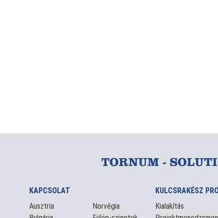
TORNUM - SOLUT
KAPCSOLAT
KULCSRAKÉSZ PR
Ausztria
Norvégia
Kialakítás
Bulgária
Fülöp-szigetek
Projektmenedzsmen