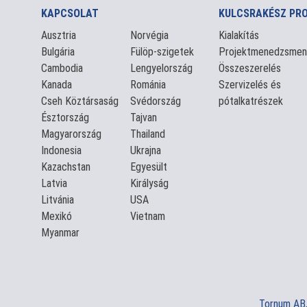
KAPCSOLAT
KULCSRAKÉSZ PR
Ausztria
Norvégia
Kialakítás
Bulgária
Fülöp-szigetek
Projektmenedzsmen
Cambodia
Lengyelország
Összeszerelés
Kanada
Románia
Szervizelés és
Cseh Köztársaság
Svédország
pótalkatrészek
Észtország
Tajvan
Magyarország
Thailand
Indonesia
Ukrajna
Kazachstan
Egyesült
Latvia
Királyság
Litvánia
USA
Mexikó
Vietnam
Myanmar
Tornum AB,