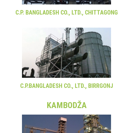
C.P. BANGLADESH CO., LTD., CHITTAGONG
C.P.BANGLADESH CO., LTD., BIRRGONJ
KAMBODŽA