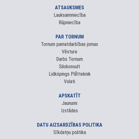
ATSAUKSMES
Lauksaimniecība
Rūpniecība
PAR TORNUM
Tornum pamatdarbības jomas
Vēsture
Darbs Tornum
Silokonsult
Lidköpings Plåtteknik
Volati
APSKATĪT
Jaunumi
Izstādes
DATU AIZSARDZĪBAS POLITIKA
Sīkdatņu politika