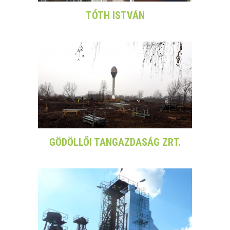
TÓTH ISTVÁN
GÖDÖLLŐI TANGAZDASÁG ZRT.