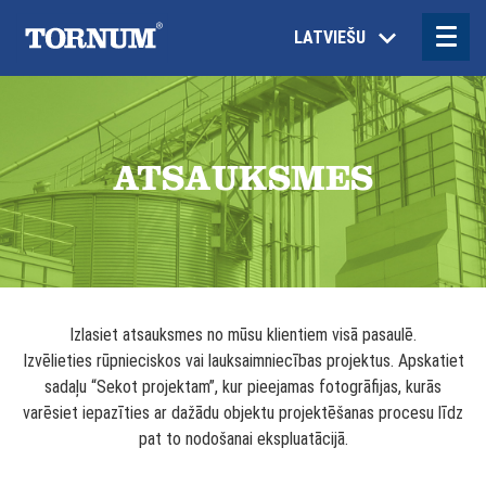
LATVIEŠU
ATSAUKSMES
Izlasiet atsauksmes no mūsu klientiem visā pasaulē.
Izvēlieties rūpnieciskos vai lauksaimniecības projektus. Apskatiet
sadaļu “Sekot projektam”, kur pieejamas fotogrāfijas, kurās
varēsiet iepazīties ar dažādu objektu projektēšanas procesu līdz
pat to nodošanai ekspluatācijā.