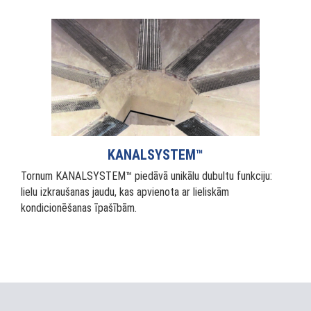
KANALSYSTEM™
Tornum KANALSYSTEM™ piedāvā unikālu dubultu funkciju:
lielu izkraušanas jaudu, kas apvienota ar lieliskām
kondicionēšanas īpašībām.