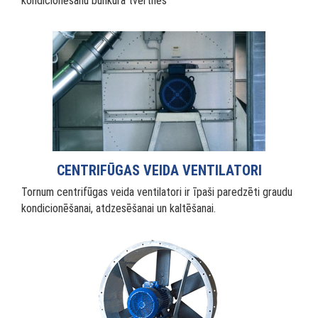
kondicionēšanu bunkura tvertnēs
CENTRIFŪGAS VEIDA VENTILATORI
Tornum centrifūgas veida ventilatori ir īpaši paredzēti graudu
kondicionēšanai, atdzesēšanai un kaltēšanai.