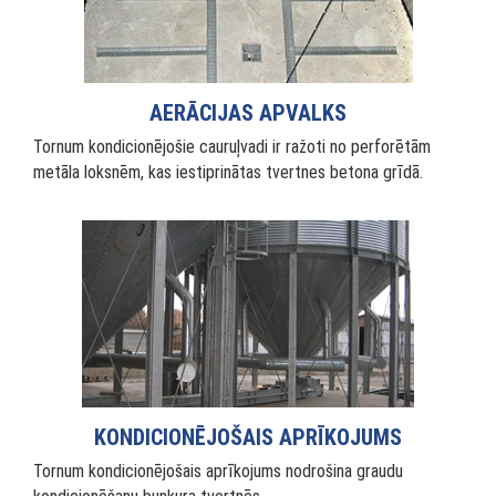
AERĀCIJAS APVALKS
Tornum kondicionējošie cauruļvadi ir ražoti no perforētām
metāla loksnēm, kas iestiprinātas tvertnes betona grīdā.
KONDICIONĒJOŠAIS APRĪKOJUMS
Tornum kondicionējošais aprīkojums nodrošina graudu