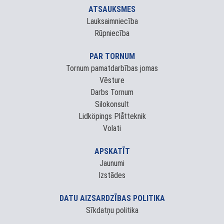
ATSAUKSMES
Lauksaimniecība
Rūpniecība
PAR TORNUM
Tornum pamatdarbības jomas
Vēsture
Darbs Tornum
Silokonsult
Lidköpings Plåtteknik
Volati
APSKATĪT
Jaunumi
Izstādes
DATU AIZSARDZĪBAS POLITIKA
Sīkdatņu politika