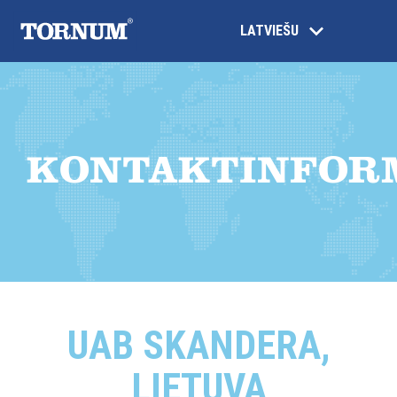
LATVIEŠU
KONTAKTINFOR
UAB SKANDERA,
LIETUVA