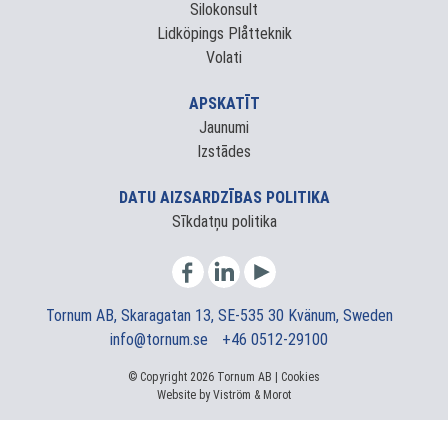
Silokonsult
Lidköpings Plåtteknik
Volati
APSKATĪT
Jaunumi
Izstādes
DATU AIZSARDZĪBAS POLITIKA
Sīkdatņu politika
Tornum AB, Skaragatan 13, SE-535 30 Kvänum, Sweden
info@tornum.se
+46 0512-29100
© Copyright 2026 Tornum AB |
Cookies
Website by
Viström
&
Morot