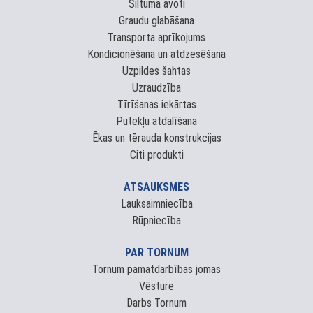
Siltuma avoti
Graudu glabāšana
Transporta aprīkojums
Kondicionēšana un atdzesēšana
Uzpildes šahtas
Uzraudzība
Tīrīšanas iekārtas
Putekļu atdalīšana
Ēkas un tērauda konstrukcijas
Citi produkti
ATSAUKSMES
Lauksaimniecība
Rūpniecība
PAR TORNUM
Tornum pamatdarbības jomas
Vēsture
Darbs Tornum