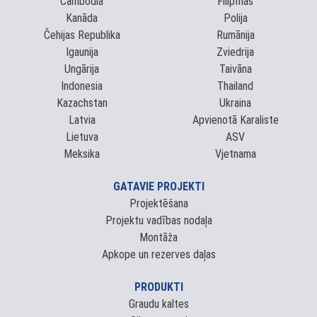
Cambodia
Filipīnas
Kanāda
Polija
Čehijas Republika
Rumānija
Igaunija
Zviedrija
Ungārija
Taivāna
Indonesia
Thailand
Kazachstan
Ukraina
Latvia
Apvienotā Karaliste
Lietuva
ASV
Meksika
Vjetnama
GATAVIE PROJEKTI
Projektēšana
Projektu vadības nodaļa
Montāža
Apkope un rezerves daļas
PRODUKTI
Graudu kaltes