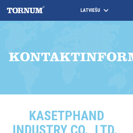
LATVIEŠU
KONTAKTINFOR
KASETPHAND
INDUSTRY CO., LTD.,