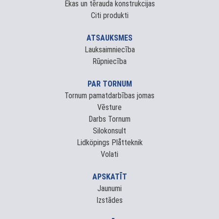
Ēkas un tērauda konstrukcijas
Citi produkti
ATSAUKSMES
Lauksaimniecība
Rūpniecība
PAR TORNUM
Tornum pamatdarbības jomas
Vēsture
Darbs Tornum
Silokonsult
Lidköpings Plåtteknik
Volati
APSKATĪT
Jaunumi
Izstādes