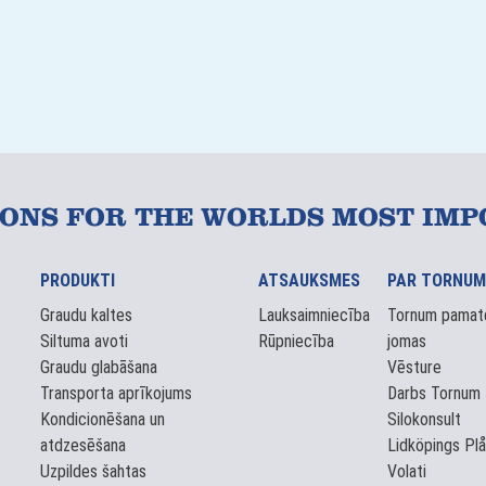
IONS FOR THE WORLDS MOST IMP
PRODUKTI
ATSAUKSMES
PAR TORNUM
Graudu kaltes
Lauksaimniecība
Tornum pamat
Siltuma avoti
Rūpniecība
jomas
Graudu glabāšana
Vēsture
Transporta aprīkojums
Darbs Tornum
Kondicionēšana un
Silokonsult
atdzesēšana
Lidköpings Plå
Uzpildes šahtas
Volati