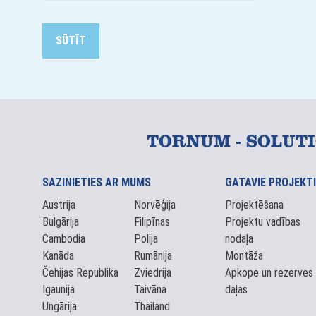
TORNUM - SOLUT
SAZINIETIES AR MUMS
GATAVIE PROJEKTI
Austrija
Norvēģija
Projektēšana
Bulgārija
Filipīnas
Projektu vadības
Cambodia
Polija
nodaļa
Kanāda
Rumānija
Montāža
Čehijas Republika
Zviedrija
Apkope un rezerves
Igaunija
Taivāna
daļas
Ungārija
Thailand