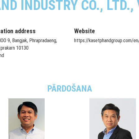
D INDUSTRY CO., LTD.
tation address
Website
OO 9, Bangjak, Phrapradaeng,
https://kasetphandgroup.com/en
prakarn 10130
nd
PĀRDOŠANA