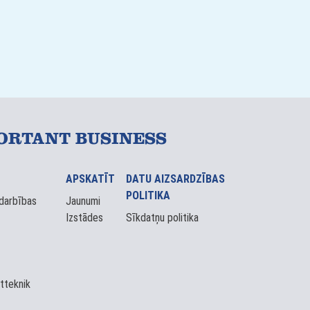
ORTANT BUSINESS
APSKATĪT
DATU AIZSARDZĪBAS
POLITIKA
darbības
Jaunumi
Izstādes
Sīkdatņu politika
tteknik