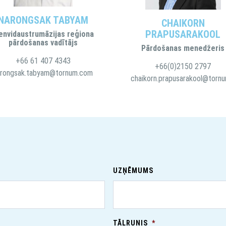
NARONGSAK TABYAM
CHAIKORN
PRAPUSARAKOOL
envidaustrumāzijas reģiona
pārdošanas vadītājs
Pārdošanas menedžeris
+66 61 407 4343
+66(0)2150 2797
arongsak.tabyam@tornum.com
UZŅĒMUMS
TĀLRUNIS
*