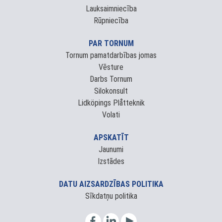
Lauksaimniecība
Rūpniecība
PAR TORNUM
Tornum pamatdarbības jomas
Vēsture
Darbs Tornum
Silokonsult
Lidköpings Plåtteknik
Volati
APSKATĪT
Jaunumi
Izstādes
DATU AIZSARDZĪBAS POLITIKA
Sīkdatņu politika