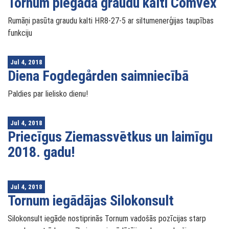
Tornum piegādā graudu kalti Comvex
Rumāņi pasūta graudu kalti HR8-27-5 ar siltumenerģijas taupības
funkciju
Jul 4, 2018
Diena Fogdegården saimniecībā
Paldies par lielisko dienu!
Jul 4, 2018
Priecīgus Ziemassvētkus un laimīgu
2018. gadu!
Jul 4, 2018
Tornum iegādājas Silokonsult
Silokonsult iegāde nostiprinās Tornum vadošās pozīcijas starp