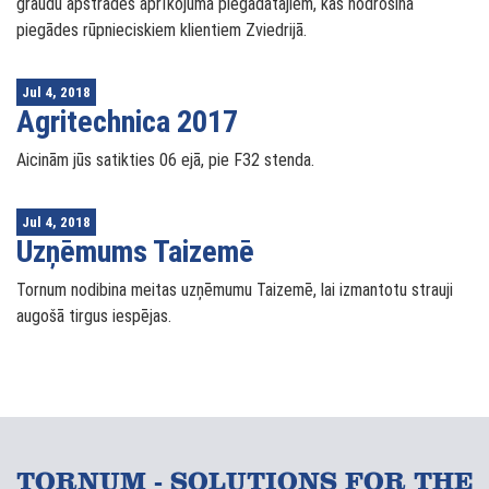
graudu apstrādes aprīkojuma piegādātājiem, kas nodrošina
piegādes rūpnieciskiem klientiem Zviedrijā.
Jul 4, 2018
Agritechnica 2017
Aicinām jūs satikties 06 ejā, pie F32 stenda.
Jul 4, 2018
Uzņēmums Taizemē
Tornum nodibina meitas uzņēmumu Taizemē, lai izmantotu strauji
augošā tirgus iespējas.
TORNUM - SOLUTIONS FOR THE