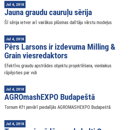
Jul 4, 2018
Jauna graudu cauruļu sērija
Šī sērija ietver arī vairākus plūsmas dalītāju vārstu modeļus.
Jul 4, 2018
Pērs Larsons ir izdevuma Milling &
Grain viesredaktors
Efektīvu graudu apstrādes objektu projektēšana, vienlaikus
rūpējoties par vidi
Jul 4, 2018
AGROmashEXPO Budapeštā
Tornum Kft janvārī piedalījās AGROMASHEXPO Budapeštā.
Jul 4, 2018