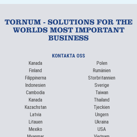
TORNUM - SOLUTIONS FOR THE
WORLDS MOST IMPORTANT
BUSINESS
KONTAKTA OSS
Kanada
Polen
Finland
Rumänien
Filippinerna
Storbritannien
Indonesien
Sverige
Cambodia
Taiwan
Kanada
Thailand
Kazachstan
Tjeckien
Latvia
Ungern
Litauen
Ukraina
Mexiko
USA
Myanmar
Vietnam