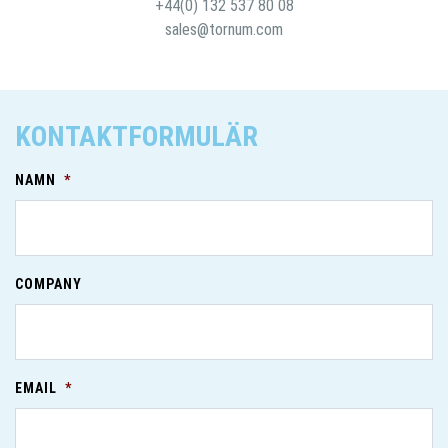
+44(0) 132 537 80 08
sales@tornum.com
KONTAKTFORMULÄR
NAMN
*
COMPANY
EMAIL
*